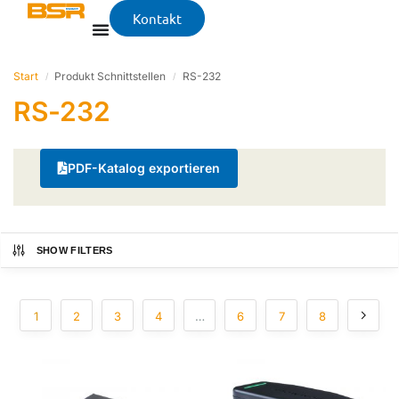
Kontakt
Start
Produkt Schnittstellen
RS-232
/
/
RS-232
PDF-Katalog exportieren
SHOW FILTERS
1
2
3
4
…
6
7
8