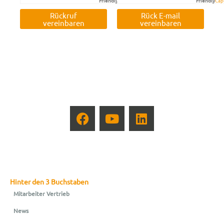
Friendly
Captcha ⇗
Friendly
Cap
Rückruf
Rück E-mail
vereinbaren
vereinbaren
Hinter den 3 Buchstaben
Mitarbeiter Vertrieb
News