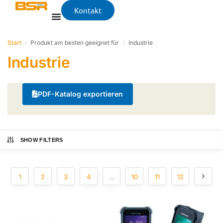
Kontakt
Start
Produkt am besten geeignet für
Industrie
/
/
Industrie
PDF-Katalog exportieren
SHOW FILTERS
1
2
3
4
…
10
11
12