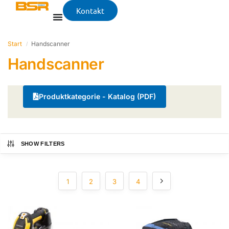
Kontakt
Start
Handscanner
/
Handscanner
Produktkategorie - Katalog (PDF)
SHOW FILTERS
1
2
3
4