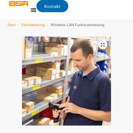
Kontakt
Start
Dienstleistung
Wireless-LAN Funkausmessung
/
/