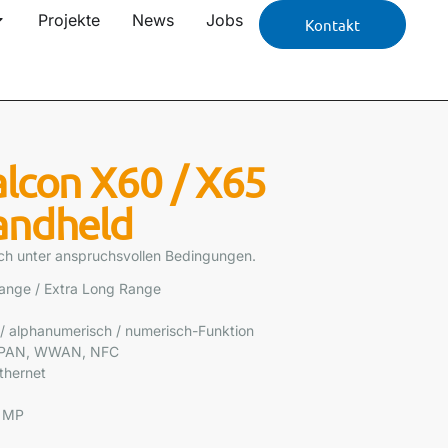
Projekte
News
Jobs
Kontakt
alcon X60 / X65
andheld
ch unter anspruchsvollen Bedingungen.
ange / Extra Long Range
 / alphanumerisch / numerisch-Funktion
 WPAN, WWAN, NFC
Ethernet
3 MP