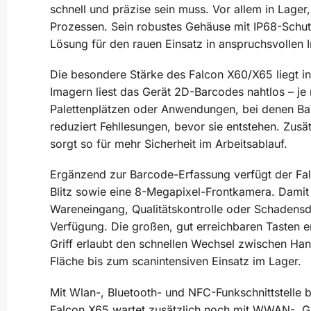
schnell und präzise sein muss. Vor allem in Lager,
Prozessen. Sein robustes Gehäuse mit IP68-Schutz
Lösung für den rauen Einsatz in anspruchsvollen
Die besondere Stärke des Falcon X60/X65 liegt i
Imagern liest das Gerät 2D-Barcodes nahtlos – je
Palettenplätzen oder Anwendungen, bei denen Barc
reduziert Fehllesungen, bevor sie entstehen. Zusä
sorgt so für mehr Sicherheit im Arbeitsablauf.
Ergänzend zur Barcode-Erfassung verfügt der Fa
Blitz sowie eine 8-Megapixel-Frontkamera. Damit 
Wareneingang, Qualitätskontrolle oder Schadensdo
Verfügung. Die großen, gut erreichbaren Tasten 
Griff erlaubt den schnellen Wechsel zwischen Han
Fläche bis zum scanintensiven Einsatz im Lager.
Mit Wlan-, Bluetooth- und NFC-Funkschnittstelle
Falcon X65 wartet zusätzlich noch mit WWAN-, G