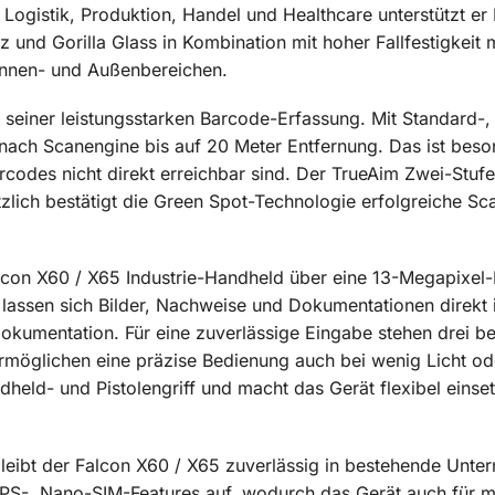
 Logistik, Produktion, Handel und Healthcare unterstützt er
 und Gorilla Glass in Kombination mit hoher Fallfestigkeit 
 Innen- und Außenbereichen.
n seiner leistungsstarken Barcode-Erfassung. Mit Standard
 nach Scanengine bis auf 20 Meter Entfernung. Das ist beso
odes nicht direkt erreichbar sind. Der TrueAim Zwei-Stufen
tzlich bestätigt die Green Spot-Technologie erfolgreiche Sca
lcon X60 / X65 Industrie-Handheld über eine 13-Megapixe
lassen sich Bilder, Nachweise und Dokumentationen direkt 
kumentation. Für eine zuverlässige Eingabe stehen drei bel
ermöglichen eine präzise Bedienung auch bei wenig Licht 
dheld- und Pistolengriff und macht das Gerät flexibel einse
 bleibt der Falcon X60 / X65 zuverlässig in bestehende Un
PS-, Nano-SIM-Features auf, wodurch das Gerät auch für