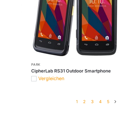
PARK
CipherLab RS31 Outdoor Smartphone
Vergleichen
1
2
3
4
5