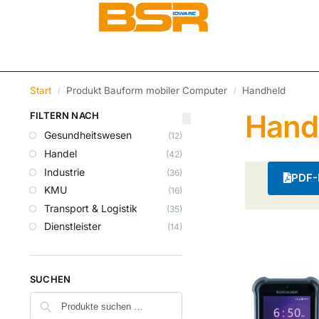
Start
Produkt Bauform mobiler Computer
Handheld
/
/
Hand
FILTERN NACH
Gesundheitswesen
(12)
Handel
(42)
Industrie
(36)
PDF-K
KMU
(16)
Transport & Logistik
(35)
Dienstleister
(14)
SUCHEN
Suchen