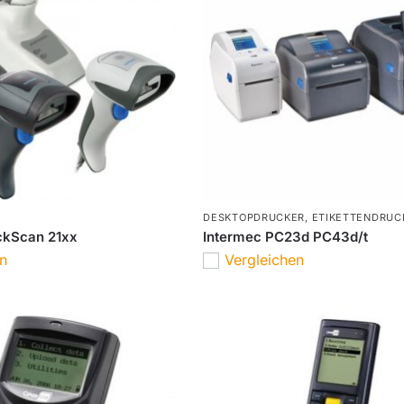
DESKTOPDRUCKER
,
ETIKETTENDRUC
ckScan 21xx
Intermec PC23d PC43d/t
en
Vergleichen