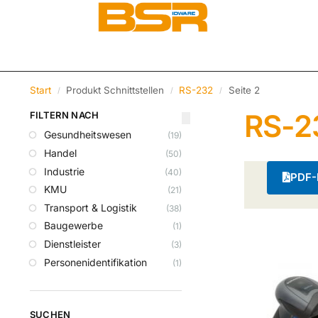
Start
Produkt Schnittstellen
RS-232
Seite 2
/
/
/
RS-2
FILTERN NACH
Gesundheitswesen
(19)
Handel
(50)
Industrie
(40)
PDF-K
KMU
(21)
Transport & Logistik
(38)
Baugewerbe
(1)
Dienstleister
(3)
Personenidentifikation
(1)
SUCHEN