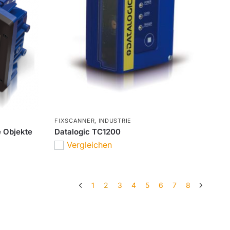
FIXSCANNER
,
INDUSTRIE
e Objekte
Datalogic TC1200
Vergleichen
1
2
3
4
5
6
7
8