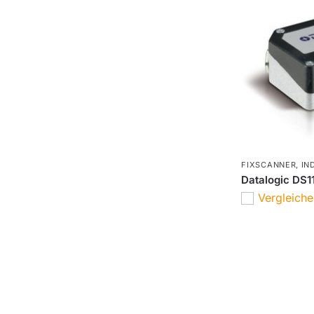
FIXSCANNER
,
IN
Datalogic DS1
Vergleich