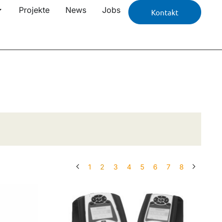
Projekte
News
Jobs
Kontakt
1
2
3
4
5
6
7
8