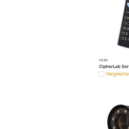
PARK
CipherLab Se
Vergleich