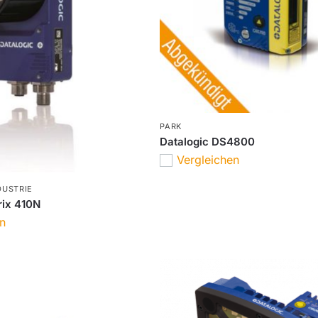
PARK
Datalogic DS4800
Vergleichen
DUSTRIE
rix 410N
en