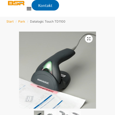
Kontakt
Start
Park
Datalogic Touch TD1100
/
/