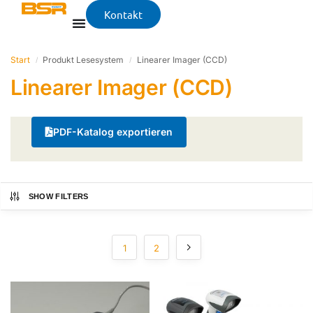
Kontakt
Start
Produkt Lesesystem
Linearer Imager (CCD)
/
/
Linearer Imager (CCD)
PDF-Katalog exportieren
SHOW FILTERS
1
2