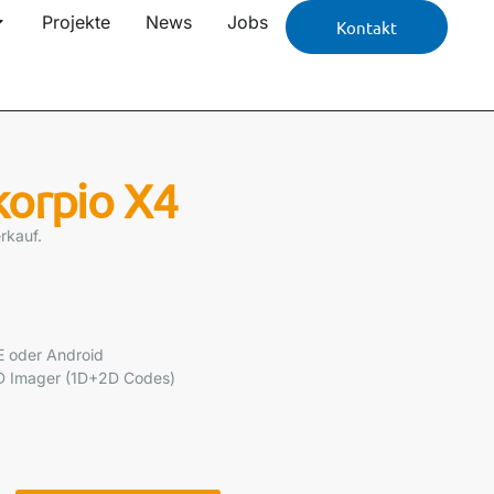
Projekte
News
Jobs
Kontakt
korpio X4
rkauf.
E oder Android
2D Imager (1D+2D Codes)