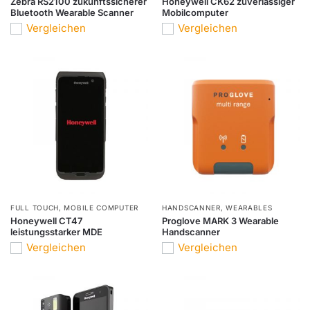
Zebra RS2100 zukunftssicherer
Honeywell CK62 zuverlässiger
Bluetooth Wearable Scanner
Mobilcomputer
Vergleichen
Vergleichen
FULL TOUCH
,
MOBILE COMPUTER
HANDSCANNER
,
WEARABLES
Honeywell CT47
Proglove MARK 3 Wearable
leistungsstarker MDE
Handscanner
Vergleichen
Vergleichen