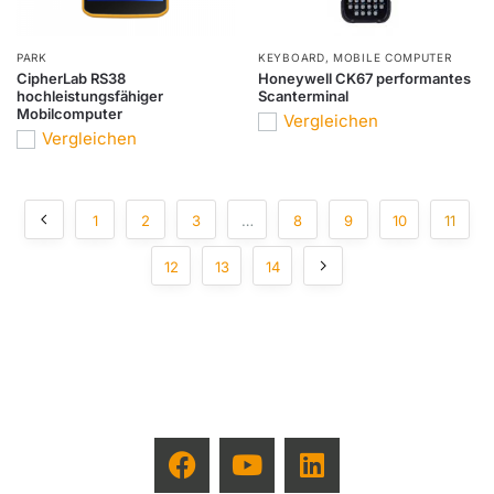
PARK
KEYBOARD
,
MOBILE COMPUTER
CipherLab RS38
Honeywell CK67 performantes
hochleistungsfähiger
Scanterminal
Mobilcomputer
Vergleichen
Vergleichen
1
2
3
…
8
9
10
11
12
13
14