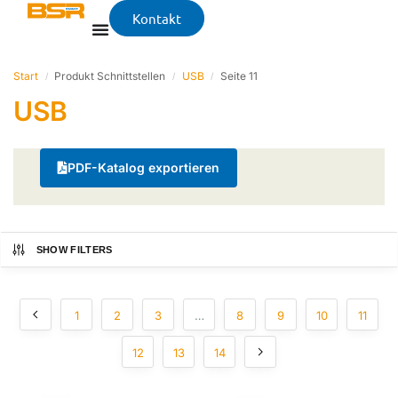
Kontakt
Start
Produkt Schnittstellen
USB
Seite 11
/
/
/
USB
PDF-Katalog exportieren
SHOW FILTERS
1
2
3
…
8
9
10
11
12
13
14