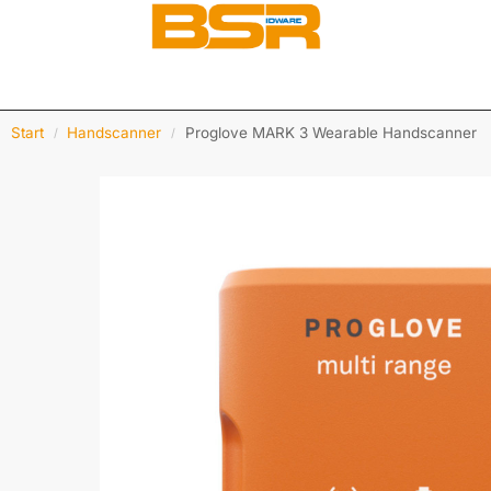
Start
Handscanner
Proglove MARK 3 Wearable Handscanner
/
/