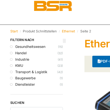
Start
Produkt Schnittstellen
Ethernet
Seite 2
/
/
/
Ether
FILTERN NACH
Gesundheitswesen
(15)
Handel
(32)
Industrie
(41)
PDF-K
KMU
(23)
Transport & Logistik
(42)
Baugewerbe
(1)
Dienstleister
(1)
SUCHEN
Suchen