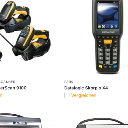
SCANNER
PARK
werScan 9100
Datalogic Skorpio X4
en
Vergleichen