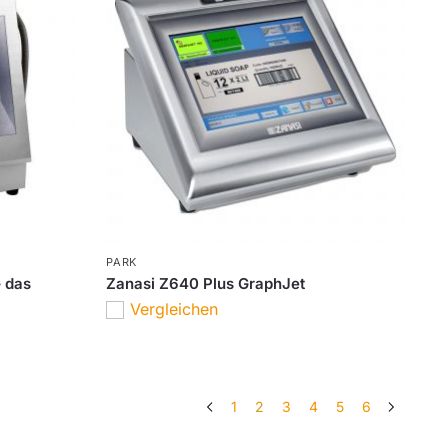
PARK
– das
Zanasi Z640 Plus GraphJet
Vergleichen
1
2
3
4
5
6