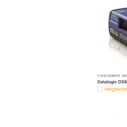
FIXSCANNER
,
IN
Datalogic DS8
Vergleich