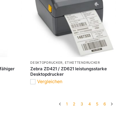
DESKTOPDRUCKER
,
ETIKETTENDRUCKER
fähiger
Zebra ZD421 / ZD621 leistungsstarke
Desktopdrucker
Vergleichen
1
2
3
4
5
6