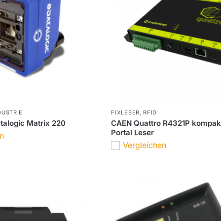
DUSTRIE
FIXLESER
,
RFID
talogic Matrix 220
CAEN Quattro R4321P kompakt
Portal Leser
en
Vergleichen