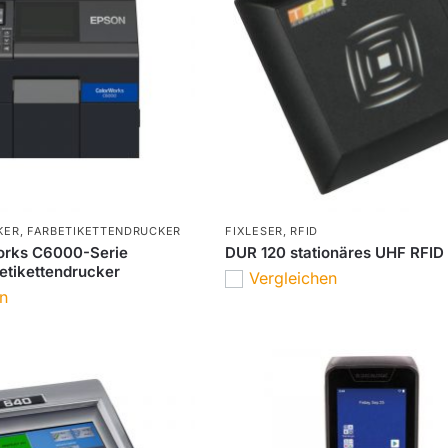
KER
,
FARBETIKETTENDRUCKER
FIXLESER
,
RFID
orks C6000-Serie
DUR 120 stationäres UHF RFID
betikettendrucker
Vergleichen
en