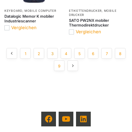
KEYBOARD
,
MOBILE COMPUTER
ETIKETTENDRUCKER
,
MOBILE
DRUCKER
Datalogic Memor K mobiler
SATO PW2NX mobiler
Industriescanner
Thermodirektdrucker
Vergleichen
Vergleichen
1
2
3
4
5
6
7
8
9