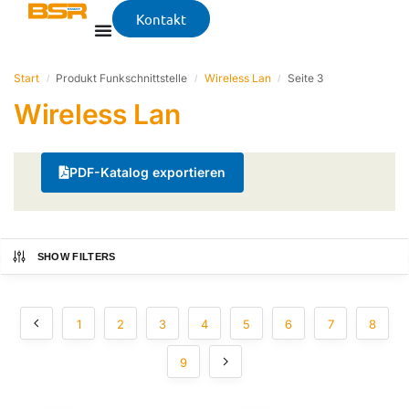
Kontakt
Start
Produkt Funkschnittstelle
Wireless Lan
Seite 3
/
/
/
Wireless Lan
PDF-Katalog exportieren
SHOW FILTERS
1
2
3
4
5
6
7
8
9