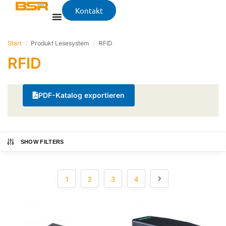
Kontakt
Start
Produkt Lesesystem
RFID
/
/
RFID
PDF-Katalog exportieren
SHOW FILTERS
1
2
3
4