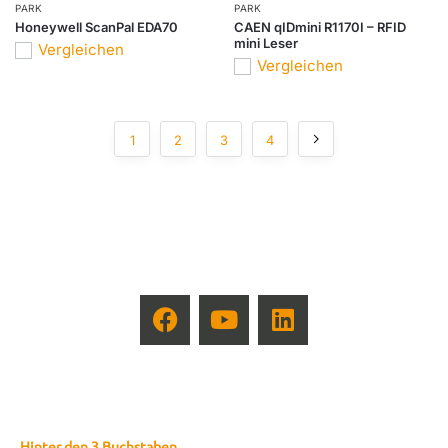
PARK
PARK
Honeywell ScanPal EDA70
CAEN qIDmini R1170I – RFID
mini Leser
Vergleichen
Vergleichen
1
2
3
4
Hinter den 3 Buchstaben