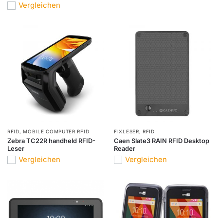
Vergleichen
RFID
,
MOBILE COMPUTER RFID
FIXLESER
,
RFID
Zebra TC22R handheld RFID-
Caen Slate3 RAIN RFID Desktop
Leser
Reader
Vergleichen
Vergleichen