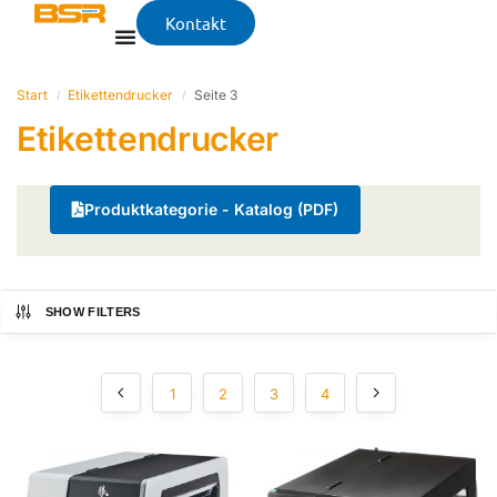
Kontakt
Start
Etikettendrucker
Seite 3
/
/
Etikettendrucker
Produktkategorie - Katalog (PDF)
SHOW FILTERS
1
2
3
4