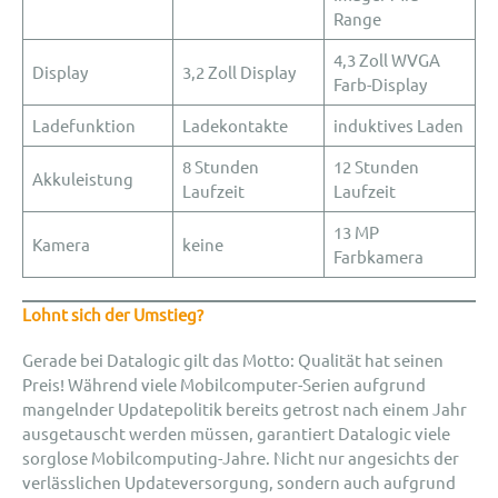
Range
4,3 Zoll WVGA
Display
3,2 Zoll Display
Farb-Display
Ladefunktion
Ladekontakte
induktives Laden
8 Stunden
12 Stunden
Akkuleistung
Laufzeit
Laufzeit
13 MP
Kamera
keine
Farbkamera
Lohnt sich der Umstieg?
Gerade bei Datalogic gilt das Motto: Qualität hat seinen
Preis! Während viele Mobilcomputer-Serien aufgrund
mangelnder Updatepolitik bereits getrost nach einem Jahr
ausgetauscht werden müssen, garantiert Datalogic viele
sorglose Mobilcomputing-Jahre. Nicht nur angesichts der
verlässlichen Updateversorgung, sondern auch aufgrund