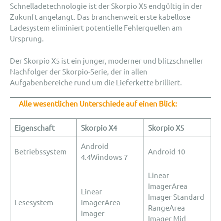
Schnelladetechnologie ist der Skorpio X5 endgültig in der
Zukunft angelangt. Das branchenweit erste kabellose
Ladesystem eliminiert potentielle Fehlerquellen am
Ursprung.
Der Skorpio X5 ist ein junger, moderner und blitzschneller
Nachfolger der Skorpio-Serie, der in allen
Aufgabenbereiche rund um die Lieferkette brilliert.
Alle wesentlichen Unterschiede auf einen Blick:
Eigenschaft
Skorpio X4
Skorpio X5
Android
Betriebssystem
Android 10
4.4Windows 7
Linear
ImagerArea
Linear
Imager Standard
Lesesystem
ImagerArea
RangeArea
Imager
Imager Mid