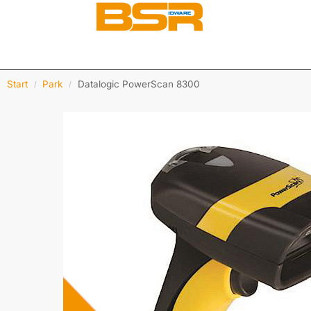
Start
Park
Datalogic PowerScan 8300
/
/