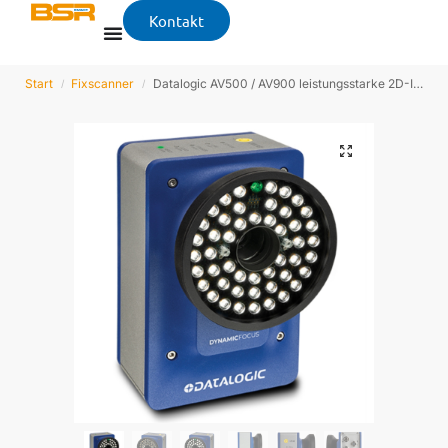
Kontakt
Start
Fixscanner
Datalogic AV500 / AV900 leistungsstarke 2D-Imager
/
/