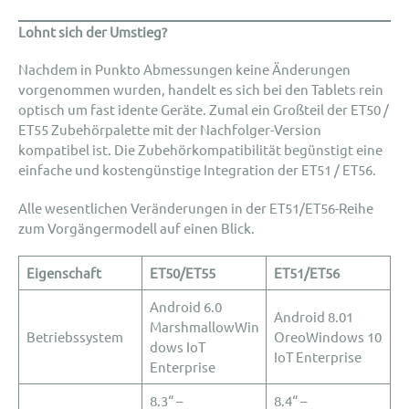
Lohnt sich der Umstieg?
Nachdem in Punkto Abmessungen keine Änderungen
vorgenommen wurden, handelt es sich bei den Tablets rein
optisch um fast idente Geräte. Zumal ein Großteil der ET50 /
ET55 Zubehörpalette mit der Nachfolger-Version
kompatibel ist. Die Zubehörkompatibilität begünstigt eine
einfache und kostengünstige Integration der ET51 / ET56.
Alle wesentlichen Veränderungen in der ET51/ET56-Reihe
zum Vorgängermodell auf einen Blick.
Eigenschaft
ET50/ET55
ET51/ET56
Android 6.0
Android 8.01
MarshmallowWin
Betriebssystem
OreoWindows 10
dows IoT
IoT Enterprise
Enterprise
8.3“ –
8.4“ –