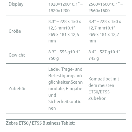
Display
1920×120010.1“ –
2560×160010.1“ –
1920×1200
2560×1600
8.3″ – 228 x 150 x
8.4″ – 228 x 150 x
12,5 mm10.1″ –
12,7 mm10.1″ –
Größe
269 x 181 x 12,5
269 x 181 x 12,7
mm
mm
8.3″ – 555 g10.1″ –
8.4″ – 527 g10.1″ –
Gewicht
750 g
745 g
Lade-, Trage- und
Befestigungsmö
Kompatibel mit
glichkeitenScann
dem meisten
Zubehör
module, Eingabe-
ET50/ET55
und
Zubehör
Sicherheitsoptio
nen
Zebra ET50 / ET55 Business Tablet
: