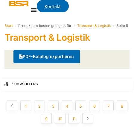
Kontakt
Start
Produkt am besten geeignet für
Transport & Logistik
Seite 5
/
/
/
Transport & Logistik
PDF-Katalog exportieren
SHOW FILTERS
1
2
3
4
5
6
7
8
9
10
11