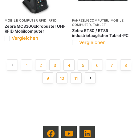
MOBILE COMPUTER RFID
,
RFID
FAHRZEUGCOMPUTER
,
MOBILE
COMPUTER
,
TABLET
Zebra MC3300xR robuster UHF
Zebra ET80 / ET85
RFID Mobilcomputer
industrietauglicher Tablet-PC
Vergleichen
Vergleichen
1
2
3
4
5
6
7
8
9
10
11