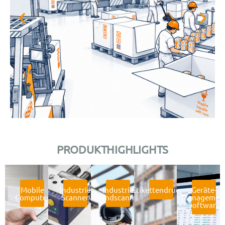
PRODUKTHIGHLIGHTS
Mobile
Industrie
Industrie
Etikettendrucker
Geräte-
Computer
Scanner
Handscanner
Managemen
Software