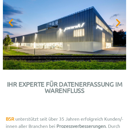
Rückverfolgbarkeit
IHR
EXPERTE FÜR DATENERFASSUNG
IM
neu definiert
WARENFLUSS
Wie Pankl Racing einen
Effizienzsprung hingelegt hat.
BSR
unterstützt seit über 35 Jahren erfolgreich Kunden/-
innen aller Branchen bei
Prozessverbesserungen
. Durch
Mehr erfahren