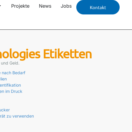
Projekte
News
Jobs
Kontakt
ologies Etiketten
t und Geld.
e nach Bedarf
lien
ntifikation
len im Druck
ucker
erät zu verwenden