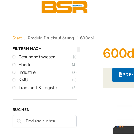
Start
Produkt Druckauflösung
600dpi
/
/
600d
FILTERN NACH
Gesundheitswesen
(1)
Handel
(4)
Industrie
(8)
PDF-K
KMU
(2)
Transport & Logistik
(5)
SUCHEN
Suchen