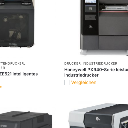
TTENDRUCKER
,
DRUCKER
,
INDUSTRIEDRUCKER
KER
Honeywell PX940-Serie leistu
ZE521 intelligentes
Industriedrucker
Vergleichen
en