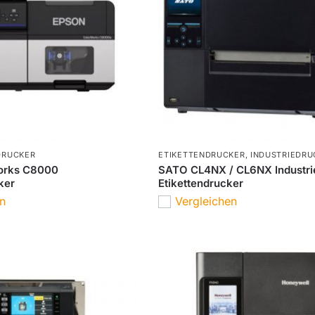
DRUCKER
ETIKETTENDRUCKER
,
INDUSTRIEDRU
orks C8000
SATO CL4NX / CL6NX Industri
ker
Etikettendrucker
en
Vergleichen