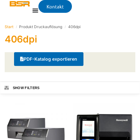
Kontakt
Start
Produkt Druckauflösung
406dpi
/
/
406dpi
PDF-Katalog exportieren
SHOW FILTERS