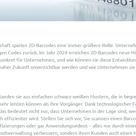
schaft spielen 2D-Barcodes eine immer größere Rolle. Unterneh
gen Codes zurück. Im Jahr 2024 erreichen 2D-Barcodes neue H
konkret für Unternehmen, und wie können sie diese Entwicklun
n naher Zukunft unverzichtbar werden und wie Unternehmen si
tanden sie aus einfachen schwarz-weißen Mustern, die in begr
mehr leisten können als ihre Vorgänger. Dank technologischer 
 Das bedeutet nicht nur, dass Unternehmen in der Lage sind, wes
h effizienter wird. Stellen Sie sich vor, Sie scannen einen Ba
rtifizierungen oder gar Anwendungsvideos – alles nur durch ei
estandsverwaltung verbessern, sondern ihren Kunden auch einen