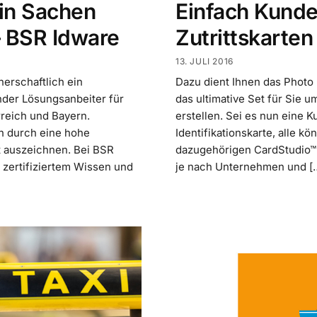
 in Sachen
Einfach Kunde
– BSR Idware
Zutrittskarten
13. JULI 2016
nerschaftlich ein
Dazu dient Ihnen das Photo I
nder Lösungsanbeiter für
das ultimative Set für Sie u
rreich und Bayern.
erstellen. Sei es nun eine K
ch durch eine hohe
Identifikationskarte, alle kö
it auszeichnen. Bei BSR
dazugehörigen CardStudio™
e zertifiziertem Wissen und
je nach Unternehmen und [